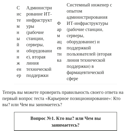
Системный инженер с
С
Администри
опытом
ис
рование ИТ-
администрирования
те
инфраструкт
Ф
ИТ-инфраструктуры
м
уры
ар
(рабочие станции,
н
(рабочие
м
серверы,
ы
станции,
ац
оборудование) и
й
серверы,
ев
поддержкой
и
оборудовани
ти
пользователей (вторая
н
е), вторая
ка
линия технической
ж
линия
поддержки) в
ен
технической
фармацевтической
ер
поддержки
сфере
Теперь вы можете проверить правильность своего ответа на
первый вопрос теста «Карьерное позиционирование»: Кто
вы? или Чем вы занимаетесь?
Вопрос №1. Кто вы? или Чем вы
занимаетесь?