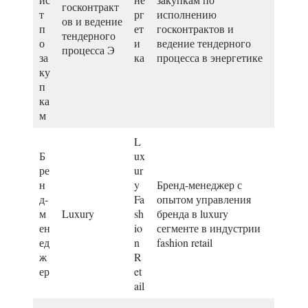
госконтракт
т
рг
исполнению
ов и ведение
п
ет
госконтрактов и
тендерного
о
и
ведение тендерного
процесса Э
за
ка
процесса в энергетике
ку
п
ка
м
L
Б
ux
ре
ur
н
y
Бренд-менеджер с
д-
Fa
опытом управления
м
Luxury
sh
бренда в luxury
ен
io
сегменте в индустрии
ед
n
fashion retail
ж
R
ер
et
ail