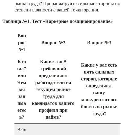
рынке труда? Проранжируйте сильные стороны по
степени важности с вашей точки зрения.
Таблица №1. Тест «Карьерное позиционирование»
Воп
рос
Вопрос №2
Вопрос №3
№1
Кто
Какие топ-5
Какие у вас есть
вы?
требований
пять сильных
или
предъявляют
сторон, которые
Чем
работодатели на
определяют
вы
текущем рынке
вашу
зан
труда для
конкурентоспосо
има
кандидатов вашего
бность на рынке
етес
профиля при
труда?
ь?
найме?
Ваш