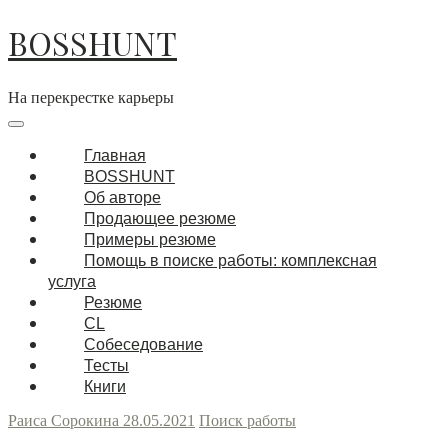
Перейти
BOSSHUNT
к
содержимому
На перекрестке карьеры
Основная
навигация
Меню
Главная
BOSSHUNT
Об авторе
Продающее резюме
Примеры резюме
Помощь в поиске работы: комплексная
услуга
Резюме
CL
Собеседование
Тесты
Книги
Раиса Сорокина
28.05.2021
Поиск работы