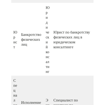
Ю
р
и
д
и
Ю
че
Юрист по банкротству
Банкротство
р
ск
физических лиц в
физических
ис
и
юридическом
лиц
т
й
консалтинге
ко
нс
ал
ти
нг
С
пе
ц
иа
л
Э
Специалист по
Исполнение
ис
не
закупкам по