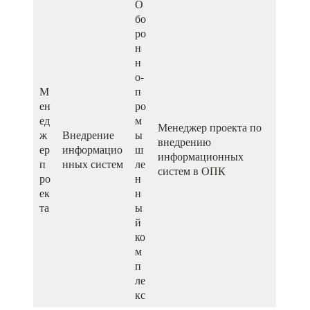
О
бо
ро
н
н
о-
М
п
ен
ро
ед
м
Менеджер проекта по
ж
Внедрение
ы
внедрению
ер
информацио
ш
информационных
п
нных систем
ле
систем в ОПК
ро
н
ек
н
та
ы
й
ко
м
п
ле
кс