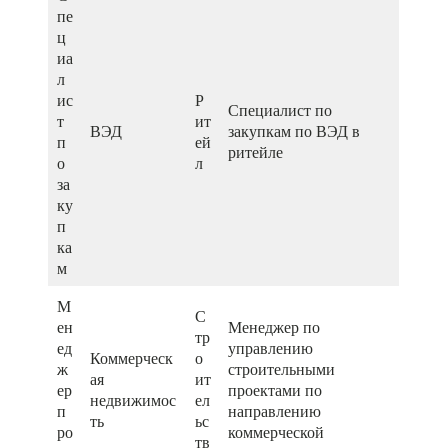
пе
ц
иа
л
ис
Р
Специалист по
т
ит
ВЭД
закупкам по ВЭД в
п
ей
ритейле
о
л
за
ку
п
ка
м
М
С
ен
Менеджер по
тр
ед
управлению
Коммерческ
о
ж
строительными
ая
ит
ер
проектами по
недвижимос
ел
п
направлению
ть
ьс
ро
коммерческой
тв