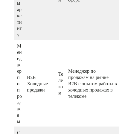
м
ар
ке
ти
нг
у
М
ен
ед
ж
ер
Менеджер по
Те
п
B2B
продажам на рынке
ле
о
Холодные
B2B с опытом работы в
ко
п
продажи
холодных продажах в
м
ро
телекоме
да
ж
а
м
С