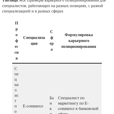
специалистов, работающих на разных позициях, с разной
специализацией и в разных сферах
П
р
С
о
Формулировка
Специализа
ф
ф
карьерного
ция
ер
ес
позиционирования
а
си
я
С
пе
ц
иа
л
ис
Ба
Специалист по
т
н
маркетингу по E-
п
E-commerce
к
commerce в банковской
о
и
сфере