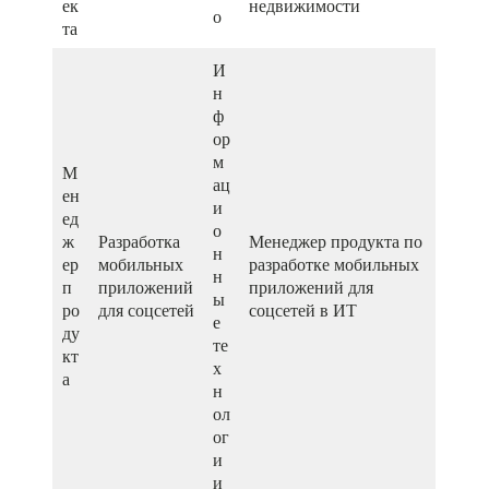
ек
недвижимости
о
та
И
н
ф
ор
м
М
ац
ен
и
ед
о
ж
Разработка
Менеджер продукта по
н
ер
мобильных
разработке мобильных
н
п
приложений
приложений для
ы
ро
для соцсетей
соцсетей в ИТ
е
ду
те
кт
х
а
н
ол
ог
и
и