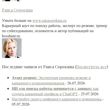
Раиса Сорокина
Узнать больше
на
www.raisasorokina.ru
Карьерный коуч по поиску работы, эксперт по резюме, тренер
по собеседованию, основатель и автор публикаций на
bosshunt.ru.
Последние записи от Раиса Сорокина
(
Посмотреть все
)
Аудит резюме:
Экспертная проверка резюме и
карьерного позиционирования
- 26.07.2026
ИИ
для поиска работы начинается с данных:
как
создать карьерный профиль в ChatGPT
- 25.07.2026
Настройте своего цифрового карьерного помощника
-
05.07.2026