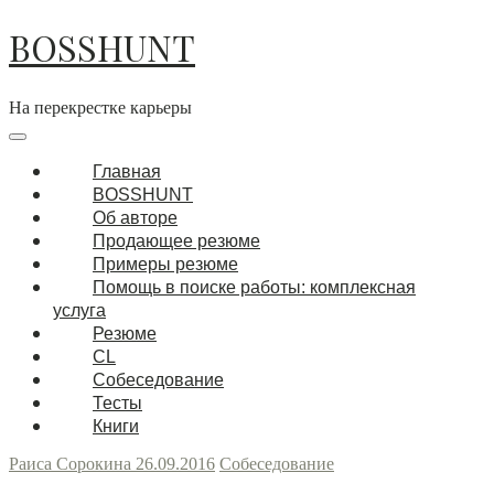
Перейти
BOSSHUNT
к
содержимому
На перекрестке карьеры
Основная
навигация
Меню
Главная
BOSSHUNT
Об авторе
Продающее резюме
Примеры резюме
Помощь в поиске работы: комплексная
услуга
Резюме
CL
Собеседование
Тесты
Книги
Раиса Сорокина
26.09.2016
Собеседование