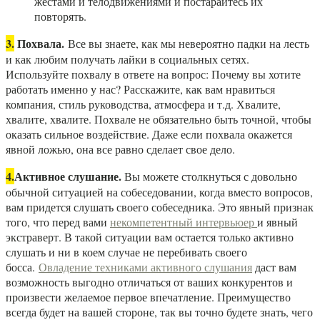
жестами и телодвижениями и постарайтесь их
повторять.
3.
Похвала.
Все вы знаете, как мы невероятно падки на лесть
и как любим получать лайки в социальных сетях.
Используйте похвалу в ответе на вопрос: Почему вы хотите
работать именно у нас? Расскажите, как вам нравиться
компания, стиль руководства, атмосфера и т.д. Хвалите,
хвалите, хвалите. Похвале не обязательно быть точной, чтобы
оказать сильное воздействие. Даже если похвала окажется
явной ложью, она все равно сделает свое дело.
4.
Активное слушание.
Вы можете столкнуться с довольно
обычной ситуацией на собеседовании, когда вместо вопросов,
вам придется слушать своего собеседника. Это явный признак
того, что перед вами
некомпетентный интервьюер
и явный
экстраверт. В такой ситуации вам остается только активно
слушать и ни в коем случае не перебивать своего
босса.
Овладение техниками активного слушания
даст вам
возможность выгодно отличаться от ваших конкурентов и
произвести желаемое первое впечатление. Преимущество
всегда будет на вашей стороне, так вы точно будете знать, чего