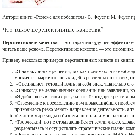
Авторы книги «Резюме для победителя» Б. Фауст и М. Фауст п
Что такое перспективные качества?
Перспективные качества
— это гарантия будущей эффективно
читать ваше резюме. Перспективные качества — это изюминка
Приведу несколько примеров перспективных качеств из книги:
«Я нахожу новые решения, так как понимаю, что необходи
множества маркетинговых идей в различных отраслях, о
«Специалист, готовый взять на себя риск, тщательно ег
«Я никогда не делаю личных обещаний или заявлений, ко
«Я добиваюсь высоких результатов благодаря креативном
«Стремление к преодолению крупномасштабных проблем, ка
приходилось резко менять направление деятельности, а та
«18 лет в мире моды и бизнеса позволили мне накопить 
«Творческий, но не отрывающийся от земли лидер, здрав
разрабатывать и осуществлять стратегические планы ком
«Достигнута личная цель – получение степени МВА в Hen