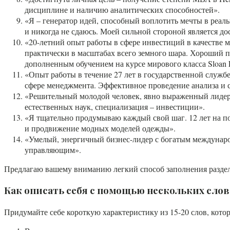
дисциплине и наличию аналитических способностей».
«Я – генератор идей, способный воплотить мечты в реа
и никогда не сдаюсь. Моей сильной стороной является дос
«20-летний опыт работы в сфере инвестиций в качестве 
практически в масштабах всего земного шара. Хороший
дополненным обучением на курсе мирового класса Sloan Fe
«Опыт работы в течение 27 лет в государственной служб
сфере менеджмента. Эффективное проведение анализа и 
«Решительный молодой человек, явно выраженный лидер, 
естественных наук, специализация – инвестиции».
«Я тщательно продумываю каждый свой шаг. 12 лет на по
и продвижение модных моделей одежды».
«Умелый, энергичный бизнес-лидер с богатым междунаро
управляющим».
Предлагаю вашему вниманию легкий способ заполнения раздел
Как описать себя с помощью нескольких слов
Придумайте себе короткую характеристику из 15-20 слов, котора