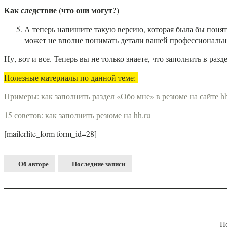
Как следствие (что они могут?)
А теперь напишите такую версию, которая была бы понят
может не вполне понимать детали вашей профессиональн
Ну, вот и все. Теперь вы не только знаете, что заполнить в разде
Полезные материалы по данной теме:
Примеры: как заполнить раздел «Обо мне» в резюме на сайте hh
15 советов: как заполнить резюме на hh.ru
[mailerlite_form form_id=28]
Об авторе
Последние записи
П