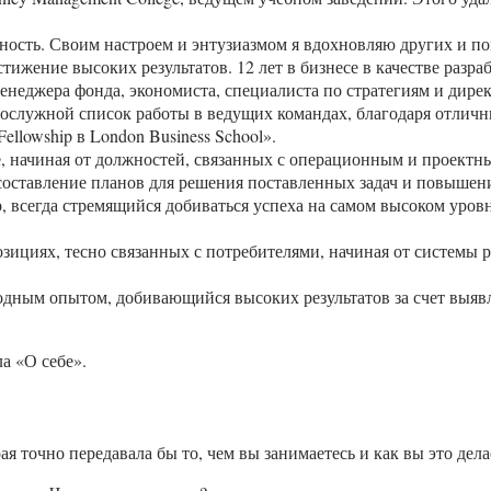
льность. Своим настроем и энтузиазмом я вдохновляю других и
тижение высоких результатов. 12 лет в бизнесе в качестве разр
менеджера фонда, экономиста, специалиста по стратегиям и дир
 послужной список работы в ведущих командах, благодаря отли
llowship в London Business School».
е, начиная от должностей, связанных с операционным и проектн
составление планов для решения поставленных задач и повышен
всегда стремящийся добиваться успеха на самом высоком уровн
зициях, тесно связанных с потребителями, начиная от системы
дным опытом, добивающийся высоких результатов за счет выявл
а «О себе».
я точно передавала бы то, чем вы занимаетесь и как вы это дела