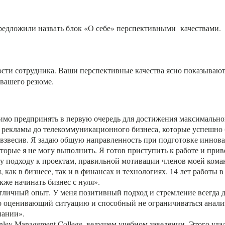
редложили назвать блок «О себе» перспективными качествами.
сти сотрудника. Ваши перспективные качества ясно показывают,
 вашего резюме.
мо предпринять в первую очередь для достижения максимального
т рекламы до телекоммуникационного бизнеса, которые успешно 
о взвесив. Я задаю общую направленность при подготовке инно
торые я не могу выполнить. Я готов приступить к работе и прив
у подходу к проектам, правильной мотивации членов моей кома
к в бизнесе, так и в финансах и технологиях. 14 лет работы в
кже начинать бизнес с нуля».
отличный опыт. У меня позитивный подход и стремление всегда д
о оценивающий ситуацию и способный не ограничиваться анализ
пании».
ley Management College, ведущем учебном заведении. Этого удал