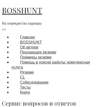
Перейти
BOSSHUNT
к
содержимому
На перекрестке карьеры
Основная
навигация
Меню
Главная
BOSSHUNT
Об авторе
Продающее резюме
Примеры резюме
Помощь в поиске работы: комплексная
услуга
Резюме
CL
Собеседование
Тесты
Книги
Сервис вопросов и ответов