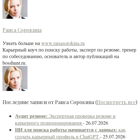
содержание
ниже.
Раиса Сорокина
Узнать больше
на
www.raisasorokina.ru
Карьерный коуч по поиску работы, эксперт по резюме, тренер
по собеседованию, основатель и автор публикаций на
bosshunt.ru.
Последние записи от Раиса Сорокина
(
Посмотреть все
)
Аудит резюме:
Экспертная проверка резюме и
карьерного позиционирования
- 26.07.2026
ИИ
для поиска работы начинается с данных:
как
создать карьерный профиль в ChatGPT
- 25.07.2026