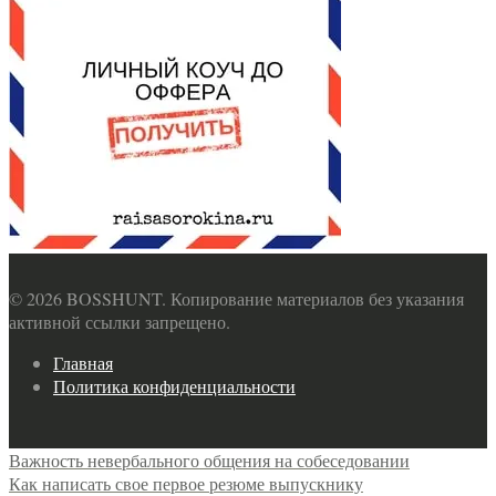
© 2026 BOSSHUNT. Копирование материалов без указания
активной ссылки запрещено.
Footer
Главная
Navigation
Политика конфиденциальности
Вторичная
Навигация
Важность невербального общения на собеседовании
навигация
Как написать свое первое резюме выпускнику