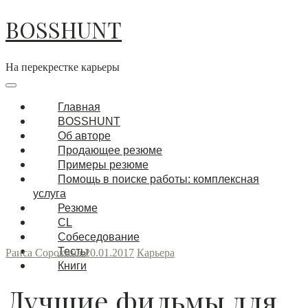
Перейти
BOSSHUNT
к
содержимому
На перекрестке карьеры
Основная
навигация
Меню
Главная
BOSSHUNT
Об авторе
Продающее резюме
Примеры резюме
Помощь в поиске работы: комплексная
услуга
Резюме
CL
Собеседование
Тесты
Раиса Сорокина
20.01.2017
Карьера
Книги
Лучшие фильмы для