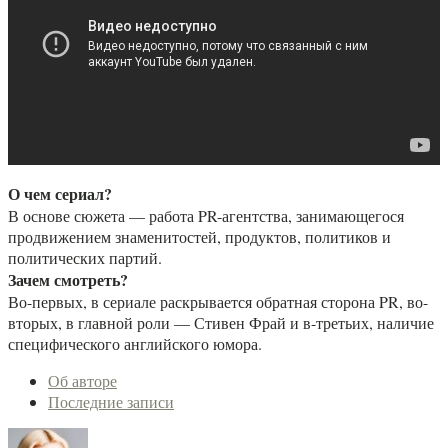
О чем сериал?
В основе сюжета — работа PR-агентства, занимающегося
продвижением знаменитостей, продуктов, политиков и
политических партий.
Зачем смотреть?
Во-первых, в сериале раскрывается обратная сторона PR, во-
вторых, в главной роли — Стивен Фрай и в-третьих, наличие
специфического английского юмора.
Следующие
Об авторе
две
Последние записи
вкладки
изменить