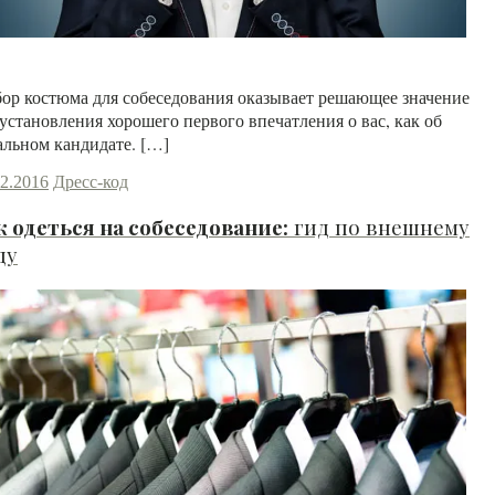
Читать далее
ор костюма для собеседования оказывает решающее значение
 установления хорошего первого впечатления о вас, как об
альном кандидате. […]
12.2016
Дресс-код
к одеться на собеседование:
гид по внешнему
ду