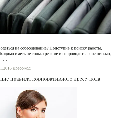
Читать далее
 одеться на собеседование? Приступив к поиску работы,
бходимо иметь не только резюме и сопроводительное письмо,
и […]
01.2016
Дресс-код
щие правила корпоративного дресс-кода