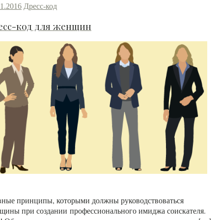
01.2016
Дресс-код
есс-код для женщин
Читать далее
вные принципы, которыми должны руководствоваться
щины при создании профессионального имиджа соискателя.