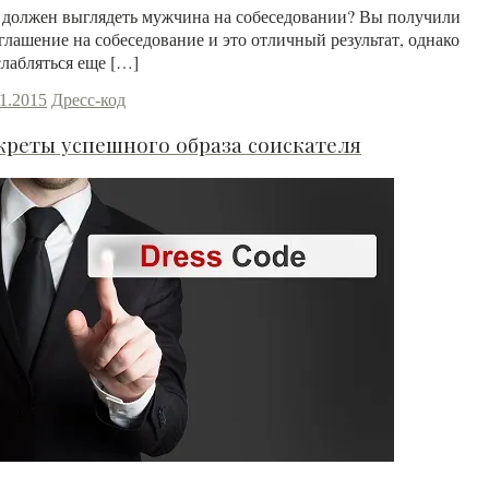
 должен выглядеть мужчина на собеседовании? Вы получили
глашение на собеседование и это отличный результат, однако
слабляться еще […]
11.2015
Дресс-код
креты успешного образа соискателя
Читать далее