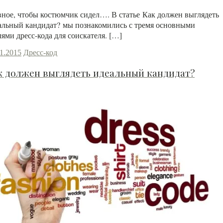
вное, чтобы костюмчик сидел…. В статье Как должен выглядеть
альный кандидат? мы познакомились с тремя основными
лями дресс-кода для соискателя. […]
11.2015
Дресс-код
к должен выглядеть идеальный кандидат?