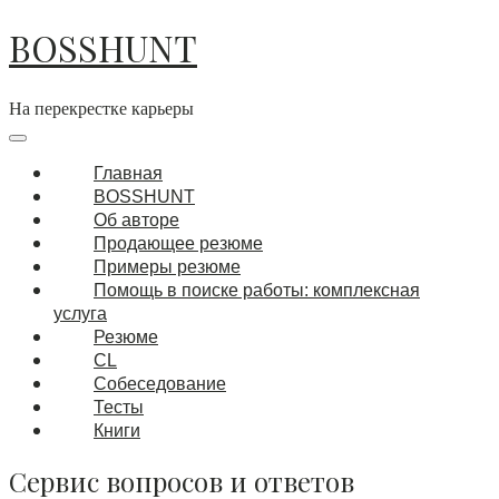
Перейти
BOSSHUNT
к
содержимому
На перекрестке карьеры
Основная
навигация
Меню
Главная
BOSSHUNT
Об авторе
Продающее резюме
Примеры резюме
Помощь в поиске работы: комплексная
услуга
Резюме
CL
Собеседование
Тесты
Книги
Сервис вопросов и ответов