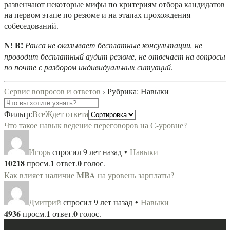
развенчают некоторые мифы по критериям отбора кандидатов
на первом этапе по резюме и на этапах прохождения
собеседований.
N! B!
Раиса не оказывает бесплатные консультации, не
проводит бесплатный аудит резюме, не отвечает на вопросы
по почте с разбором индивидуальных ситуаций.
Сервис вопросов и ответов
›
Рубрика: Навыки
Фильтр:
Все
Ждет ответа
Что такое навык ведение переговоров на С-уровне?
Игорь
спросил 9 лет назад
•
Навыки
10218
1
0
просм.
ответ.
голос.
MBA
Как влияет наличие
на уровень зарплаты?
Дмитрий
спросил 9 лет назад
•
Навыки
4936
1
0
просм.
ответ.
голос.