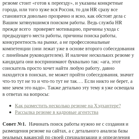
резюме стоит «готов к переезду», и указаны конкретные
города, или того хуже вся Россия, то для HR сразу все
становится довольно прозрачно и ясно, как обстоят дела с
Вашим затянувшимся поиском работы. Ведь служба HR
прежде всего проверяет мотивацию, причины ухода с
предыдущего места работы, причины поиска работы,
конкурентность на рынке, а не профессиональные
компетенции (они лежат уже в основе второго собеседования
с линейным руководителем). И наличие нескольких резюме у
кандидата они воспринимают буквально так: «ага, этот
соискатель просто хочет найти любую работу, давно
находится в поисках, не может пройти собеседования, значит
что-то тут не то и что-то тут не так…. Если никто не берет, а
мне зачем это надо». Также детально эту тему я уже освещала
в ответах на вопросы:
Как разместить несколько резюме на Хэдхантере?
Рассылка резюме в кадровые агентства
Совет №1.
Начинать поиск работы нужно не с создания и
размещения резюме на сайтах, а с детального анализа базы
реальных вакансий по своей специализации и определения