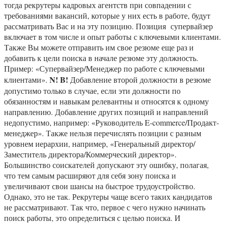
тогда рекрутеры кадровых агентств при совпадении с
требованиями вакансий, которые у них есть в работе, будут
рассматривать Вас и на эту позицию. Позиция супервайзер
включает в том числе и опыт работы с ключевыми клиентами.
Также Вы можете отправить им свое резюме еще раз и
добавить к цели поиска в начале резюме эту должность.
Пример: «Супервайзер/Менеджер по работе с ключевыми
N! B!
клиентами».
Добавление второй должности в резюме
допустимо только в случае, если эти должности по
обязанностям и навыкам релевантны и относятся к одному
направлению. Добавление других позиций и направлений
недопустимо, например: «Руководитель E-commerce/Продакт-
менеджер». Также нельзя перечислять позиции с разным
уровнем иерархии, например, «Генеральный директор/
Заместитель директора/Коммерческий директор».
Большинство соискателей допускают эту ошибку, полагая,
что тем самым расширяют для себя зону поиска и
увеличивают свои шансы на быстрое трудоустройство.
Однако, это не так. Рекрутеры чаще всего таких кандидатов
не рассматривают. Так что, первое с чего нужно начинать
поиск работы, это определиться с целью поиска. И