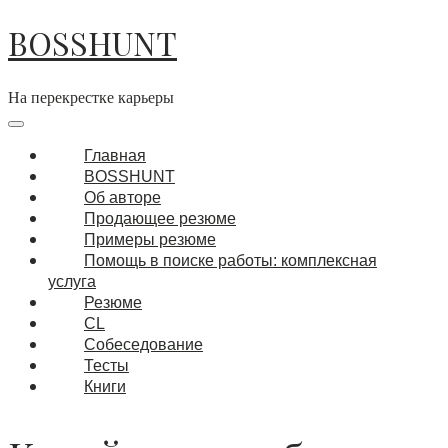
Перейти
BOSSHUNT
к
содержимому
На перекрестке карьеры
Основная
навигация
Меню
Главная
BOSSHUNT
Об авторе
Продающее резюме
Примеры резюме
Помощь в поиске работы: комплексная
услуга
Резюме
CL
Собеседование
Тесты
Книги