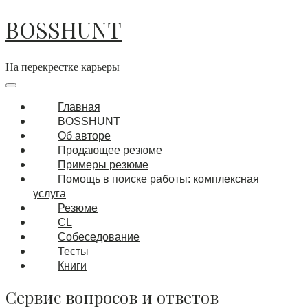
Перейти
BOSSHUNT
к
содержимому
На перекрестке карьеры
Основная
навигация
Меню
Главная
BOSSHUNT
Об авторе
Продающее резюме
Примеры резюме
Помощь в поиске работы: комплексная
услуга
Резюме
CL
Собеседование
Тесты
Книги
Сервис вопросов и ответов